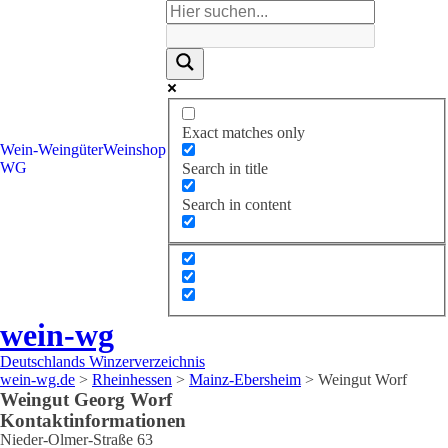
Exact matches only
Wein-
Weingüter
Weinshop
WG
Search in title
Search in content
wein-wg
Deutschlands Winzerverzeichnis
wein-wg.de
>
Rheinhessen
>
Mainz-Ebersheim
>
Weingut Worf
Weingut
Georg
Worf
Kontaktinformationen
Nieder-Olmer-Straße 63