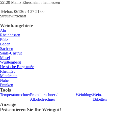
55129
Mainz-Ebersheim
,
rheinhessen
Telefon:
06136 / 4 27 51 60
Straußwirtschaft
Weinbaugebiete
Ahr
Rheinhessen
Pfalz
Baden
Sachsen
Saale-Unstrut
Mosel
Württemberg
Hessische Bergstraße
Rheingau
Mittelrhein
Nahe
Franken
Tools
Temperaturrechner
Promillerechner /
Weinblogs
Wein-
Alkoholrechner
Etiketten
Anzeige
Präsentieren Sie Ihr Weingut!