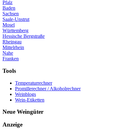
Pfalz
Baden
Sachsen
Saale-Unstrut
Mosel
Württemberg
Hessische Bergstraße
Rheingau
Mittelrhein
Nahe
Franken
Tools
Temperaturrechner
Promillerechner / Alkoholrechner
Weinblogs
Wein-Etiketten
Neue Weingüter
Anzeige