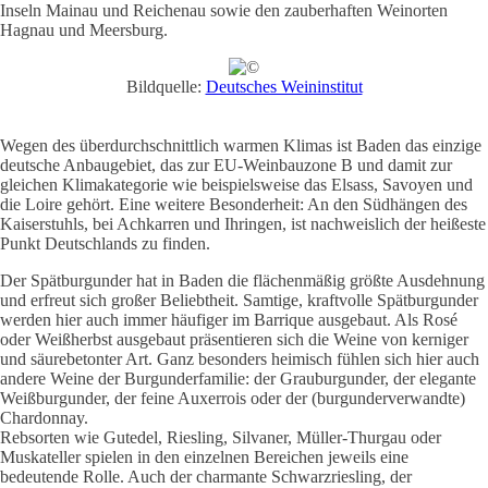
Inseln Mainau und Reichenau sowie den zauberhaften Weinorten
Hagnau und Meersburg.
Bildquelle:
Deutsches Weininstitut
Wegen des überdurchschnittlich warmen Klimas ist Baden das einzige
deutsche Anbaugebiet, das zur EU-Weinbauzone B und damit zur
gleichen Klimakategorie wie beispielsweise das Elsass, Savoyen und
die Loire gehört. Eine weitere Besonderheit: An den Südhängen des
Kaiserstuhls, bei Achkarren und Ihringen, ist nachweislich der heißeste
Punkt Deutschlands zu finden.
Der Spätburgunder hat in Baden die flächenmäßig größte Ausdehnung
und erfreut sich großer Beliebtheit. Samtige, kraftvolle Spätburgunder
werden hier auch immer häufiger im Barrique ausgebaut. Als Rosé
oder Weißherbst ausgebaut präsentieren sich die Weine von kerniger
und säurebetonter Art. Ganz besonders heimisch fühlen sich hier auch
andere Weine der Burgunderfamilie: der Grauburgunder, der elegante
Weißburgunder, der feine Auxerrois oder der (burgunderverwandte)
Chardonnay.
Rebsorten wie Gutedel, Riesling, Silvaner, Müller-Thurgau oder
Muskateller spielen in den einzelnen Bereichen jeweils eine
bedeutende Rolle. Auch der charmante Schwarzriesling, der