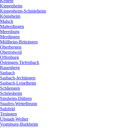
Keltern
Kippenheim
Kippenheim-Schmieheim
Königheim
Malsch
Malterdingen
Meersburg
Merdingen
Müllheim-Britzingen
Oberbergen
Oberrotweil
Offenburg
Östringen-Tiefenbach
Rauenberg
Sasbach
Sasbach-Jechtingen
Sasbach-Leiselheim
Schliengen
Schriesheim
Sinsheim-Dühren
Staufen-Wettelbrunn
Sulzfeld
Teningen
Ubstadt-Weiher
Vogtsburg-Burkheim