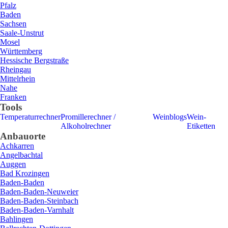
Pfalz
Baden
Sachsen
Saale-Unstrut
Mosel
Württemberg
Hessische Bergstraße
Rheingau
Mittelrhein
Nahe
Franken
Tools
Temperaturrechner
Promillerechner /
Weinblogs
Wein-
Alkoholrechner
Etiketten
Anbauorte
Achkarren
Angelbachtal
Auggen
Bad Krozingen
Baden-Baden
Baden-Baden-Neuweier
Baden-Baden-Steinbach
Baden-Baden-Varnhalt
Bahlingen