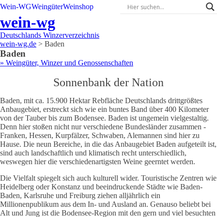
Wein-WG
Weingüter
Weinshop
wein-wg
Deutschlands Winzerverzeichnis
wein-wg.de
>
Baden
Baden
» Weingüter, Winzer und Genossenschaften
Sonnenbank der Nation
Baden, mit ca. 15.900 Hektar Rebfläche Deutschlands drittgrößtes
Anbaugebiet, erstreckt sich wie ein buntes Band über 400 Kilometer
von der Tauber bis zum Bodensee. Baden ist ungemein vielgestaltig.
Denn hier stoßen nicht nur verschiedene Bundesländer zusammen -
Franken, Hessen, Kurpfälzer, Schwaben, Alemannen sind hier zu
Hause. Die neun Bereiche, in die das Anbaugebiet Baden aufgeteilt ist,
sind auch landschaftlich und klimatisch recht unterschiedlich,
weswegen hier die verschiedenartigsten Weine geerntet werden.
Die Vielfalt spiegelt sich auch kulturell wider. Touristische Zentren wie
Heidelberg oder Konstanz und beeindruckende Städte wie Baden-
Baden, Karlsruhe und Freiburg ziehen alljährlich ein
Millionenpublikum aus dem In- und Ausland an. Genauso beliebt bei
Alt und Jung ist die Bodensee-Region mit den gern und viel besuchten