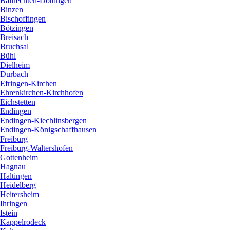
Ballrechten-Dottingen
Binzen
Bischoffingen
Bötzingen
Breisach
Bruchsal
Bühl
Dielheim
Durbach
Efringen-Kirchen
Ehrenkirchen-Kirchhofen
Eichstetten
Endingen
Endingen-Kiechlinsbergen
Endingen-Königschaffhausen
Freiburg
Freiburg-Waltershofen
Gottenheim
Hagnau
Haltingen
Heidelberg
Heitersheim
Ihringen
Istein
Kappelrodeck