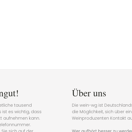
ngut!
Über uns
etliche tausend
Die wein-wg ist Deutschland
ist es wichtig, dass
die Möglichkeit, sich über e
akt aufnehmen kann.
Weinproduzenten Kontakt a
Telefonnummer.
Sie sich auf der
Wer aufhört besser zu werden