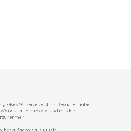
s großes Winzerverzeichnis. Besucher haben
in Weingut zu informieren und mit den
ufzunehmen.
, hat aufgehört gut zu sein!