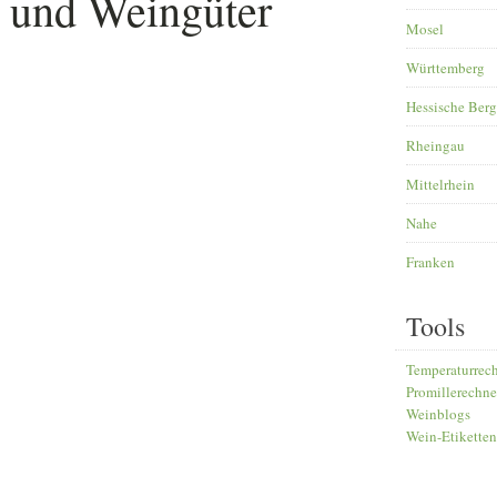
 und Weingüter
Mosel
Württemberg
Hessische Berg
Rheingau
Mittelrhein
Nahe
Franken
Tools
Temperaturrec
Promillerechne
Weinblogs
Wein-Etiketten