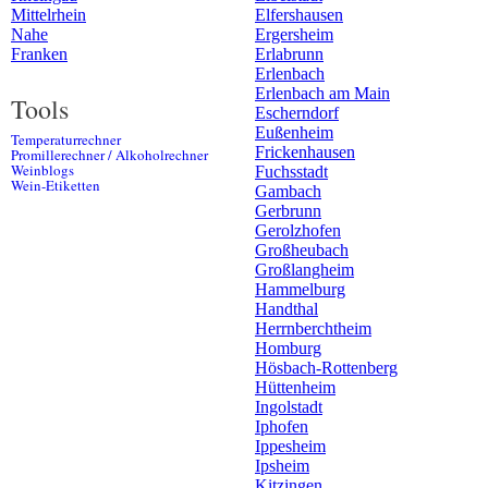
Mittelrhein
Elfershausen
Nahe
Ergersheim
Franken
Erlabrunn
Erlenbach
Erlenbach am Main
Tools
Escherndorf
Eußenheim
Temperaturrechner
Frickenhausen
Promillerechner / Alkoholrechner
Weinblogs
Fuchsstadt
Wein-Etiketten
Gambach
Gerbrunn
Gerolzhofen
Großheubach
Großlangheim
Hammelburg
Handthal
Herrnberchtheim
Homburg
Hösbach-Rottenberg
Hüttenheim
Ingolstadt
Iphofen
Ippesheim
Ipsheim
Kitzingen