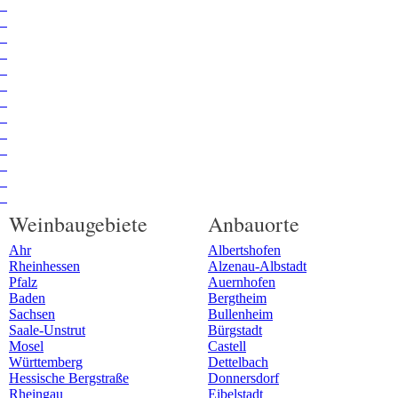
Weinbaugebiete
Anbauorte
Ahr
Albertshofen
Rheinhessen
Alzenau-Albstadt
Pfalz
Auernhofen
Baden
Bergtheim
Sachsen
Bullenheim
Saale-Unstrut
Bürgstadt
Mosel
Castell
Württemberg
Dettelbach
Hessische Bergstraße
Donnersdorf
Rheingau
Eibelstadt