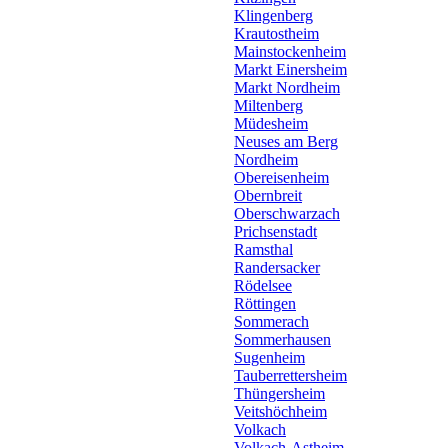
Klingenberg
Krautostheim
Mainstockenheim
Markt Einersheim
Markt Nordheim
Miltenberg
Müdesheim
Neuses am Berg
Nordheim
Obereisenheim
Obernbreit
Oberschwarzach
Prichsenstadt
Ramsthal
Randersacker
Rödelsee
Röttingen
Sommerach
Sommerhausen
Sugenheim
Tauberrettersheim
Thüngersheim
Veitshöchheim
Volkach
Volkach-Astheim