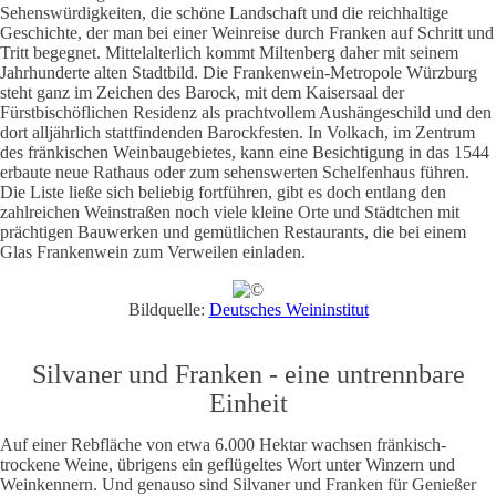
Sehenswürdigkeiten, die schöne Landschaft und die reichhaltige
Geschichte, der man bei einer Weinreise durch Franken auf Schritt und
Tritt begegnet. Mittelalterlich kommt Miltenberg daher mit seinem
Jahrhunderte alten Stadtbild. Die Frankenwein-Metropole Würzburg
steht ganz im Zeichen des Barock, mit dem Kaisersaal der
Fürstbischöflichen Residenz als prachtvollem Aushängeschild und den
dort alljährlich stattfindenden Barockfesten. In Volkach, im Zentrum
des fränkischen Weinbaugebietes, kann eine Besichtigung in das 1544
erbaute neue Rathaus oder zum sehenswerten Schelfenhaus führen.
Die Liste ließe sich beliebig fortführen, gibt es doch entlang den
zahlreichen Weinstraßen noch viele kleine Orte und Städtchen mit
prächtigen Bauwerken und gemütlichen Restaurants, die bei einem
Glas Frankenwein zum Verweilen einladen.
Bildquelle:
Deutsches Weininstitut
Silvaner und Franken - eine untrennbare
Einheit
Auf einer Rebfläche von etwa 6.000 Hektar wachsen fränkisch-
trockene Weine, übrigens ein geflügeltes Wort unter Winzern und
Weinkennern. Und genauso sind Silvaner und Franken für Genießer