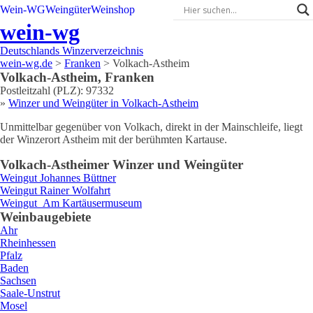
Wein-WG
Weingüter
Weinshop
wein-wg
Deutschlands Winzerverzeichnis
wein-wg.de
>
Franken
>
Volkach-Astheim
Volkach-Astheim
,
Franken
Postleitzahl (PLZ):
97332
»
Winzer und Weingüter in
Volkach-Astheim
Unmittelbar gegenüber von Volkach, direkt in der Mainschleife, liegt
der Winzerort Astheim mit der berühmten Kartause.
Volkach-Astheim
er Winzer und Weingüter
Weingut
Johannes
Büttner
Weingut
Rainer
Wolfahrt
Weingut
Am Kartäusermuseum
Weinbaugebiete
Ahr
Rheinhessen
Pfalz
Baden
Sachsen
Saale-Unstrut
Mosel