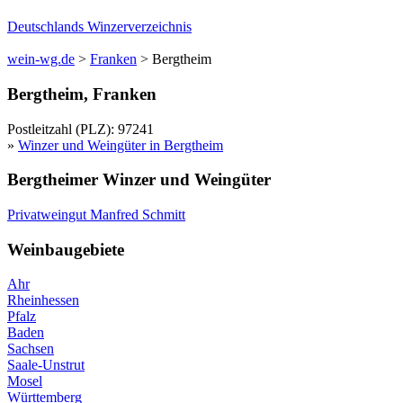
Deutschlands Winzerverzeichnis
wein-wg.de
>
Franken
>
Bergtheim
Bergtheim
,
Franken
Postleitzahl (PLZ):
97241
»
Winzer und Weingüter in
Bergtheim
Bergtheim
er Winzer und Weingüter
Privatweingut
Manfred
Schmitt
Weinbaugebiete
Ahr
Rheinhessen
Pfalz
Baden
Sachsen
Saale-Unstrut
Mosel
Württemberg