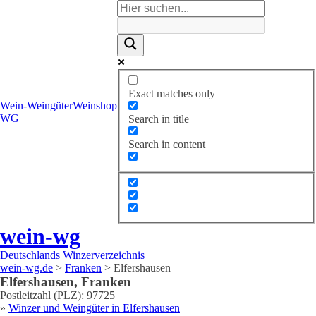
Exact matches only
Wein-
Weingüter
Weinshop
WG
Search in title
Search in content
wein-wg
Deutschlands Winzerverzeichnis
wein-wg.de
>
Franken
>
Elfershausen
Elfershausen
,
Franken
Postleitzahl (PLZ):
97725
»
Winzer und Weingüter in
Elfershausen