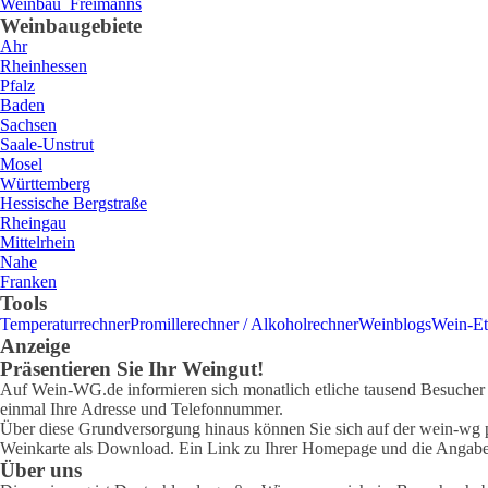
Weinbau
Freimanns
Weinbaugebiete
Ahr
Rheinhessen
Pfalz
Baden
Sachsen
Saale-Unstrut
Mosel
Württemberg
Hessische Bergstraße
Rheingau
Mittelrhein
Nahe
Franken
Tools
Temperaturrechner
Promillerechner / Alkoholrechner
Weinblogs
Wein-Et
Anzeige
Präsentieren Sie Ihr Weingut!
Auf Wein-WG.de informieren sich monatlich etliche tausend Besucher ü
einmal Ihre Adresse und Telefonnummer.
Über diese Grundversorgung hinaus können Sie sich auf der wein-wg pr
Weinkarte als Download. Ein Link zu Ihrer Homepage und die Angabe 
Über uns