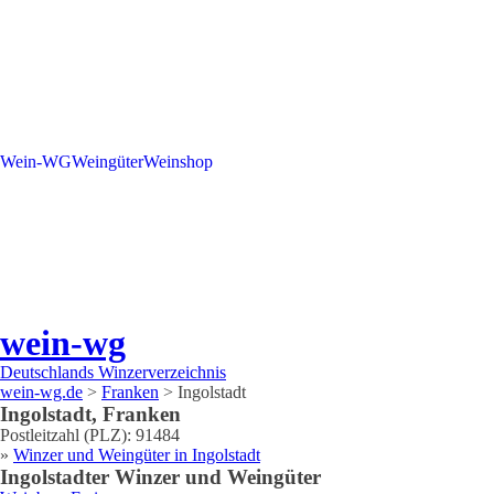
Wein-WG
Weingüter
Weinshop
wein-wg
Deutschlands Winzerverzeichnis
wein-wg.de
>
Franken
>
Ingolstadt
Ingolstadt
,
Franken
Postleitzahl (PLZ):
91484
»
Winzer und Weingüter in
Ingolstadt
Ingolstadt
er Winzer und Weingüter