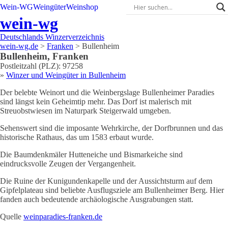
Wein-WG
Weingüter
Weinshop
wein-wg
Deutschlands Winzerverzeichnis
wein-wg.de
>
Franken
>
Bullenheim
Bullenheim
,
Franken
Postleitzahl (PLZ):
97258
»
Winzer und Weingüter in
Bullenheim
Der belebte Weinort und die Weinbergslage Bullenheimer Paradies
sind längst kein Geheimtip mehr. Das Dorf ist malerisch mit
Streuobstwiesen im Naturpark Steigerwald umgeben.
Sehenswert sind die imposante Wehrkirche, der Dorfbrunnen und das
historische Rathaus, das um 1583 erbaut wurde.
Die Baumdenkmäler Hutteneiche und Bismarkeiche sind
eindrucksvolle Zeugen der Vergangenheit.
Die Ruine der Kunigundenkapelle und der Aussichtsturm auf dem
Gipfelplateau sind beliebte Ausflugsziele am Bullenheimer Berg. Hier
fanden auch bedeutende archäologische Ausgrabungen statt.
Quelle
weinparadies-franken.de