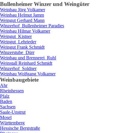
Bullenheim
er Winzer und Weingüter
Weinbau
Jörg
Volkamer
Weinbau
Helmut
Jamm
Weingut
Gerhard
Mann
Winzerhof
Bullenheimer Paradies
Weinbau
Hilmar
Volkamer
Weingut
Kistner
Weingut
Lehrieder
Weingut
Frank
Schmidt
Winzerstube
Dürr
Weinbau und Brennerei
Ruhl
Weinstall
Reinhard
Schmidt
Winzerhof
Soldner
Weinbau
Wolfgang
Volkamer
Weinbaugebiete
Ahr
Rheinhessen
Pfalz
Baden
Sachsen
Saale-Unstrut
Mosel
Württemberg
Hessische Bergstraße