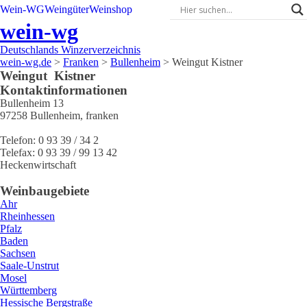
Wein-WG
Weingüter
Weinshop
wein-wg
Deutschlands Winzerverzeichnis
wein-wg.de
>
Franken
>
Bullenheim
>
Weingut Kistner
Weingut
Kistner
Kontaktinformationen
Bullenheim 13
97258
Bullenheim
,
franken
Telefon:
0 93 39 / 34 2
Telefax:
0 93 39 / 99 13 42
Heckenwirtschaft
Weinbaugebiete
Ahr
Rheinhessen
Pfalz
Baden
Sachsen
Saale-Unstrut
Mosel
Württemberg
Hessische Bergstraße