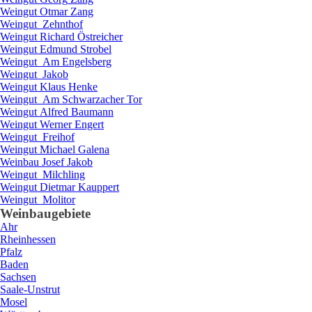
Weingut
Otmar
Zang
Weingut
Zehnthof
Weingut
Richard
Östreicher
Weingut
Edmund
Strobel
Weingut
Am Engelsberg
Weingut
Jakob
Weingut
Klaus
Henke
Weingut
Am Schwarzacher Tor
Weingut
Alfred
Baumann
Weingut
Werner
Engert
Weingut
Freihof
Weingut
Michael
Galena
Weinbau
Josef
Jakob
Weingut
Milchling
Weingut
Dietmar
Kauppert
Weingut
Molitor
Weinbaugebiete
Ahr
Rheinhessen
Pfalz
Baden
Sachsen
Saale-Unstrut
Mosel