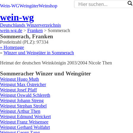
Wein-WG
Weingüter
Weinshop
wein-wg
Deutschlands Winzerverzeichnis
wein-wg.de
>
Franken
>
Sommerach
Sommerach
,
Franken
Postleitzahl (PLZ):
97334
» Homepage
»
Winzer und Weingüter in
Sommerach
Heimat der deutschen Weinkönigin 2003/2004 Nicole Then
Sommerach
er Winzer und Weingüter
Weingut
Hugo
Muth
Weingut
Max
Östreicher
Weingut
Josef
Pfaff
Weingut
Oswald
Schlereth
Weingut
Johann
Streng
Weingut
Stephan
Strobel
Weingut
Arthur
Then
Weingut
Edmund
Weickert
Weingut
Franz
Weisensee
Weingut
Gerhard
Wolfahrt
Weingut
Georg
Zang