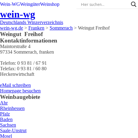
Wein-WG
Weingüter
Weinshop
wein-wg
Deutschlands Winzerverzeichnis
wein-wg.de
>
Franken
>
Sommerach
>
Weingut Freihof
Weingut
Freihof
Kontaktinformationen
Maintorstraße 4
97334
Sommerach
,
franken
Telefon:
0 93 81 / 67 91
Telefax:
0 93 81 / 60 80
Heckenwirtschaft
eMail schreiben
Homepage besuchen
Weinbaugebiete
Ahr
Rheinhessen
Pfalz
Baden
Sachsen
Saale-Unstrut
Mosel