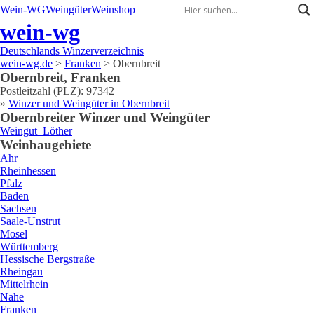
Wein-WG
Weingüter
Weinshop
wein-wg
Deutschlands Winzerverzeichnis
wein-wg.de
>
Franken
>
Obernbreit
Obernbreit
,
Franken
Postleitzahl (PLZ):
97342
»
Winzer und Weingüter in
Obernbreit
Obernbreit
er Winzer und Weingüter
Weingut
Löther
Weinbaugebiete
Ahr
Rheinhessen
Pfalz
Baden
Sachsen
Saale-Unstrut
Mosel
Württemberg
Hessische Bergstraße
Rheingau
Mittelrhein
Nahe
Franken