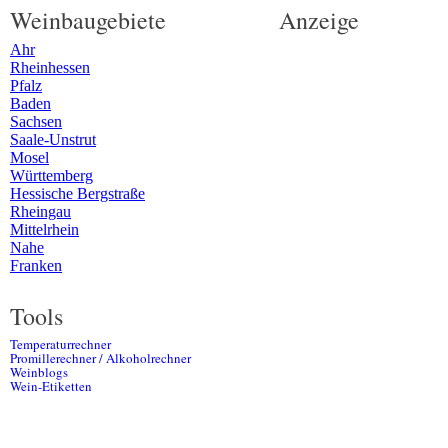
Weinbaugebiete
Anzeige
Ahr
Rheinhessen
Pfalz
Baden
Sachsen
Saale-Unstrut
Mosel
Württemberg
Hessische Bergstraße
Rheingau
Mittelrhein
Nahe
Franken
Tools
Temperaturrechner
Promillerechner / Alkoholrechner
Weinblogs
Wein-Etiketten