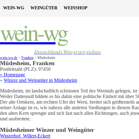
WEIN-WG
WEINGÜTER
WEINSHOP
wein-wg
Deutschlands Winzerverzeichnis
wein-wg.de
>
Franken
>
Müdesheim
Müdesheim
,
Franken
Postleitzahl (PLZ):
97450
» Homepage
»
Winzer und Weingüter in
Müdesheim
Müdesheim, im landschaftlich schönsten Teil des Werntals gelegen, ist s
Weiler Dattensoll bildete es bis dahin eine politische Einheit mit üb
Der alte Ortskern, am rechten Ufer der Wern, breitet sich größtenteils
seiner Anlage ist es, wie nahezu alle anderen Siedlungen in diesem R
den alten Kern sprengte und sich fast nach allen Richtungen, auch jen
und ausbreitete.
Müdesheim
er Winzer und Weingüter
Winzerhof
Willert-Eckert