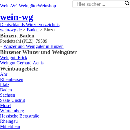
Wein-WG
Weingüter
Weinshop
wein-wg
Deutschlands Winzerverzeichnis
wein-wg.de
>
Baden
>
Binzen
Binzen
,
Baden
Postleitzahl (PLZ):
79589
»
Winzer und Weingüter in
Binzen
Binzen
er Winzer und Weingüter
Weingut
Frick
Weingut
Gerhard
Aenis
Weinbaugebiete
Ahr
Rheinhessen
Pfalz
Baden
Sachsen
Saale-Unstrut
Mosel
Württemberg
Hessische Bergstraße
Rheingau
Mittelrhein