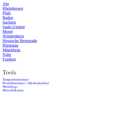
Ahr
Rheinhessen
Pfalz
Baden
Sachsen
Saale-Unstrut
Mosel
Württemberg
Hessische Bergstraße
Rheingau
Mittelrhein
Nahe
Franken
Tools
Temperaturrechner
Promillerechner / Alkoholrechner
Weinblogs
Wein-Etiketten