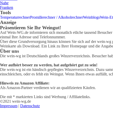
Nahe
Franken
Tools
Temperaturrechner
Promillerechner / Alkoholrechner
Weinblogs
Wein-Et
Anzeige
Präsentieren Sie Ihr Weingut!
Auf Wein-WG.de informieren sich monatlich etliche tausend Besucher ü
einmal Ihre Adresse und Telefonnummer.
Über diese Grundversorgung hinaus können Sie sich auf der wein-wg pr
Weinkarte als Download. Ein Link zu Ihrer Homepage und die Angabe 
Über uns
Die wein-wg ist Deutschlands großes Winzerverzeichnis. Besucher ha
Wer aufhört besser zu werden, hat aufgehört gut zu sein!
Die wein-wg ist ein händisch gepflegtes Winzerverzeichnis. Dazu samm
einschleichen, oder es fehlt ein Weingut. Wenn Ihnen etwas auffällt, sc
Hinweis zu Amazon Affiliate:
Als Amazon-Partner verdienen wir an qualifizierten Käufen.
Die mit * markierten Links sind Werbung / Affiliatelinks.
©2021 wein-wg.de
Impressum
|
Datenschutz