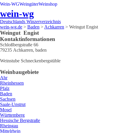
Wein-WG
Weingüter
Weinshop
wein-wg
Deutschlands Winzerverzeichnis
wein-wg.de
>
Baden
>
Achkarren
>
Weingut Engist
Weingut
Engist
Kontaktinformationen
Schloßbergstraße 66
79235
Achkarren
,
baden
Weinstube Schneckenbergstüble
Weinbaugebiete
Ahr
Rheinhessen
Pfalz
Baden
Sachsen
Saale-Unstrut
Mosel
Württemberg
Hessische Bergstraße
Rheingau
Mittelrhein