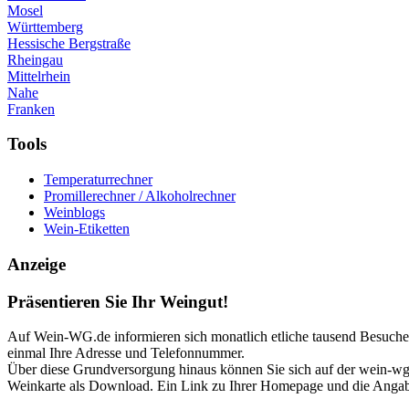
Mosel
Württemberg
Hessische Bergstraße
Rheingau
Mittelrhein
Nahe
Franken
Tools
Temperaturrechner
Promillerechner / Alkoholrechner
Weinblogs
Wein-Etiketten
Anzeige
Präsentieren Sie Ihr Weingut!
Auf Wein-WG.de informieren sich monatlich etliche tausend Besucher 
einmal Ihre Adresse und Telefonnummer.
Über diese Grundversorgung hinaus können Sie sich auf der wein-wg p
Weinkarte als Download. Ein Link zu Ihrer Homepage und die Angabe