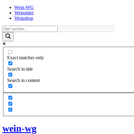
Wein-WG
Weingüter
Weinshop
Exact matches only
Search in title
Search in content
wein-wg