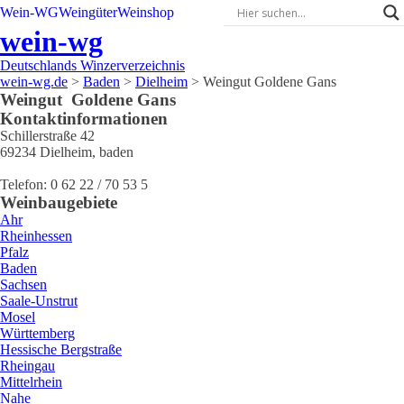
Wein-WG
Weingüter
Weinshop
wein-wg
Deutschlands Winzerverzeichnis
wein-wg.de
>
Baden
>
Dielheim
>
Weingut Goldene Gans
Weingut
Goldene Gans
Kontaktinformationen
Schillerstraße 42
69234
Dielheim
,
baden
Telefon:
0 62 22 / 70 53 5
Weinbaugebiete
Ahr
Rheinhessen
Pfalz
Baden
Sachsen
Saale-Unstrut
Mosel
Württemberg
Hessische Bergstraße
Rheingau
Mittelrhein
Nahe