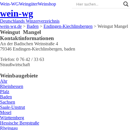
Wein-WG
Weingüter
Weinshop
wein-wg
Deutschlands Winzerverzeichnis
wein-wg.de
>
Baden
>
Endingen-Kiechlinsbergen
>
Weingut Mangel
Weingut
Mangel
Kontaktinformationen
An der Badischen Weinstraße 4
79346
Endingen-Kiechlinsbergen
,
baden
Telefon:
0 76 42 / 33 63
Straußwirtschaft
Weinbaugebiete
Ahr
Rheinhessen
Pfalz
Baden
Sachsen
Saale-Unstrut
Mosel
Württemberg
Hessische Bergstraße
Rheingau