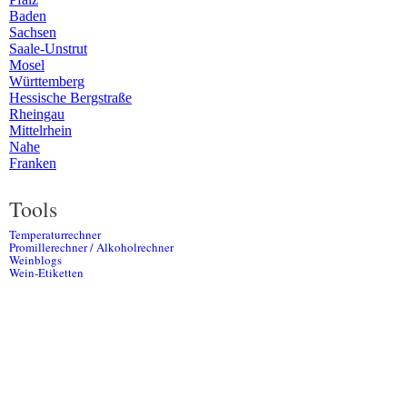
Baden
Sachsen
Saale-Unstrut
Mosel
Württemberg
Hessische Bergstraße
Rheingau
Mittelrhein
Nahe
Franken
Tools
Temperaturrechner
Promillerechner / Alkoholrechner
Weinblogs
Wein-Etiketten