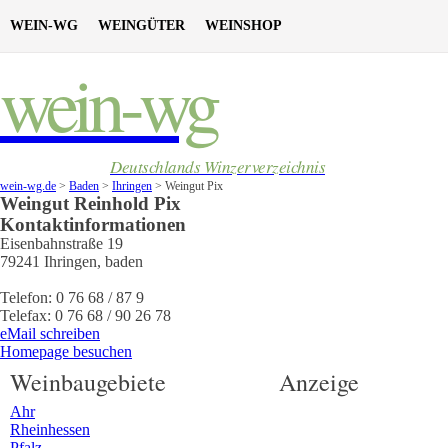
WEIN-WG
WEINGÜTER
WEINSHOP
wein-wg
Deutschlands Winzerverzeichnis
wein-wg.de
>
Baden
>
Ihringen
>
Weingut Pix
Weingut
Reinhold
Pix
Kontaktinformationen
Eisenbahnstraße 19
79241
Ihringen
,
baden
Telefon:
0 76 68 / 87 9
Telefax:
0 76 68 / 90 26 78
eMail schreiben
Homepage besuchen
Weinbaugebiete
Anzeige
Ahr
Rheinhessen
Pfalz