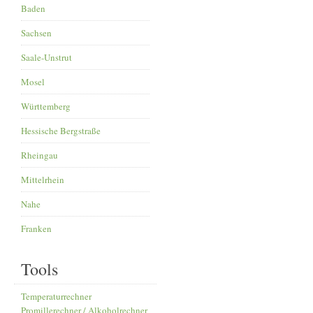
Baden
Sachsen
Saale-Unstrut
Mosel
Württemberg
Hessische Bergstraße
Rheingau
Mittelrhein
Nahe
Franken
Tools
Temperaturrechner
Promillerechner / Alkoholrechner