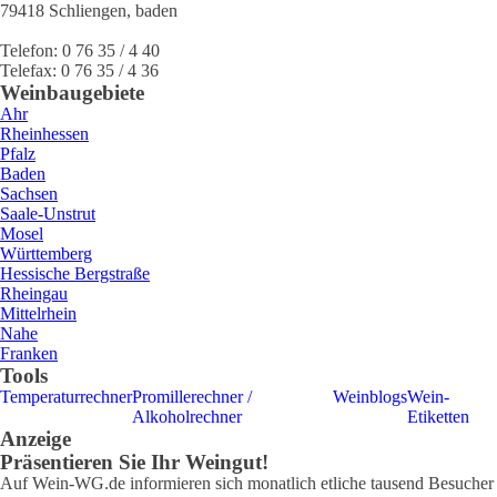
79418
Schliengen
,
baden
Telefon:
0 76 35 / 4 40
Telefax:
0 76 35 / 4 36
Weinbaugebiete
Ahr
Rheinhessen
Pfalz
Baden
Sachsen
Saale-Unstrut
Mosel
Württemberg
Hessische Bergstraße
Rheingau
Mittelrhein
Nahe
Franken
Tools
Temperaturrechner
Promillerechner /
Weinblogs
Wein-
Alkoholrechner
Etiketten
Anzeige
Präsentieren Sie Ihr Weingut!
Auf Wein-WG.de informieren sich monatlich etliche tausend Besucher