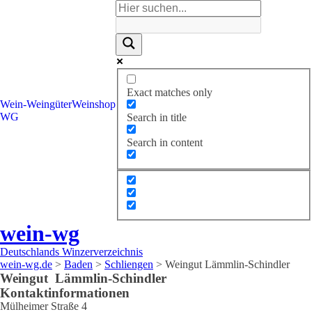
Exact matches only
Wein-
Weingüter
Weinshop
WG
Search in title
Search in content
wein-wg
Deutschlands Winzerverzeichnis
wein-wg.de
>
Baden
>
Schliengen
>
Weingut Lämmlin-Schindler
Weingut
Lämmlin-Schindler
Kontaktinformationen
Mülheimer Straße 4