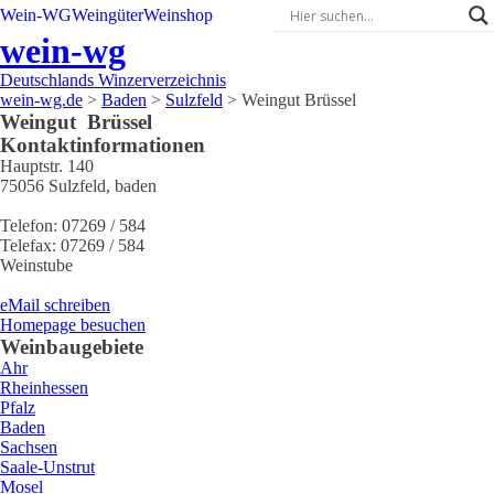
Wein-WG
Weingüter
Weinshop
wein-wg
Deutschlands Winzerverzeichnis
wein-wg.de
>
Baden
>
Sulzfeld
>
Weingut Brüssel
Weingut
Brüssel
Kontaktinformationen
Hauptstr. 140
75056
Sulzfeld
,
baden
Telefon:
07269 / 584
Telefax:
07269 / 584
Weinstube
eMail schreiben
Homepage besuchen
Weinbaugebiete
Ahr
Rheinhessen
Pfalz
Baden
Sachsen
Saale-Unstrut
Mosel