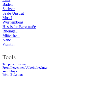
Baden
Sachsen
Saale-Unstrut
Mosel
Württemberg
Hessische Bergstraße
Rheingau
Mittelrhein
Nahe
Franken
Tools
Temperaturrechner
Promillerechner / Alkoholrechner
Weinblogs
Wein-Etiketten