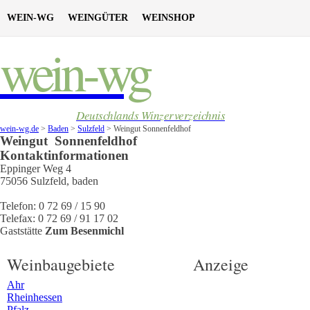
WEIN-WG
WEINGÜTER
WEINSHOP
wein-wg
Deutschlands Winzerverzeichnis
wein-wg.de
>
Baden
>
Sulzfeld
>
Weingut Sonnenfeldhof
Weingut
Sonnenfeldhof
Kontaktinformationen
Eppinger Weg 4
75056
Sulzfeld
,
baden
Telefon:
0 72 69 / 15 90
Telefax:
0 72 69 / 91 17 02
Gaststätte
Zum Besenmichl
Weinbaugebiete
Anzeige
Ahr
Rheinhessen
Pfalz