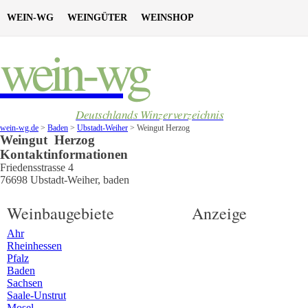
WEIN-WG
WEINGÜTER
WEINSHOP
wein-wg
Deutschlands Winzerverzeichnis
wein-wg.de
>
Baden
>
Ubstadt-Weiher
>
Weingut Herzog
Weingut
Herzog
Kontaktinformationen
Friedensstrasse 4
76698
Ubstadt-Weiher
,
baden
Weinbaugebiete
Anzeige
Ahr
Rheinhessen
Pfalz
Baden
Sachsen
Saale-Unstrut
Mosel