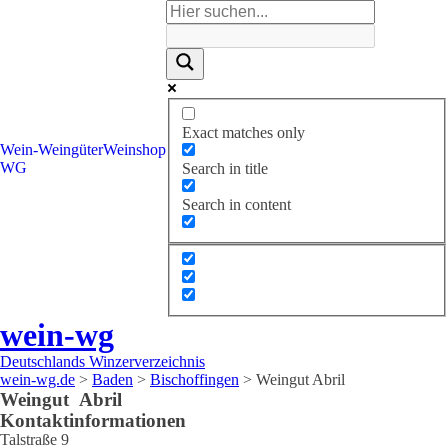
Exact matches only
Wein-
Weingüter
Weinshop
WG
Search in title
Search in content
wein-wg
Deutschlands Winzerverzeichnis
wein-wg.de
>
Baden
>
Bischoffingen
>
Weingut Abril
Weingut
Abril
Kontaktinformationen
Talstraße 9