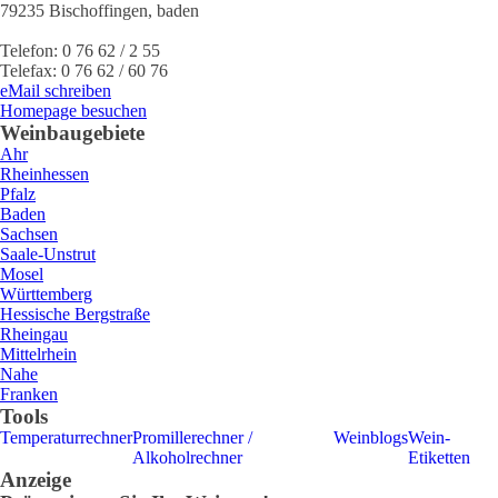
79235
Bischoffingen
,
baden
Telefon:
0 76 62 / 2 55
Telefax:
0 76 62 / 60 76
eMail schreiben
Homepage besuchen
Weinbaugebiete
Ahr
Rheinhessen
Pfalz
Baden
Sachsen
Saale-Unstrut
Mosel
Württemberg
Hessische Bergstraße
Rheingau
Mittelrhein
Nahe
Franken
Tools
Temperaturrechner
Promillerechner /
Weinblogs
Wein-
Alkoholrechner
Etiketten
Anzeige