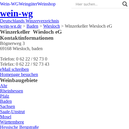
Wein-WG
Weingüter
Weinshop
wein-wg
Deutschlands Winzerverzeichnis
wein-wg.de
>
Baden
>
Wiesloch
>
Winzerkeller Wiesloch eG
Winzerkeller
Wiesloch eG
Kontaktinformationen
Bögnerweg 3
69168
Wiesloch
,
baden
Telefon:
0 62 22 / 92 73 0
Telefax:
0 62 22 / 92 73 43
eMail schreiben
Homepage besuchen
Weinbaugebiete
Ahr
Rheinhessen
Pfalz
Baden
Sachsen
Saale-Unstrut
Mosel
Württemberg
Hessische Bergstraße