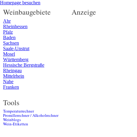
Homepage besuchen
Weinbaugebiete
Anzeige
Ahr
Rheinhessen
Pfalz
Baden
Sachsen
Saale-Unstrut
Mosel
Württemberg
Hessische Bergstraße
Rheingau
Mittelrhein
Nahe
Franken
Tools
Temperaturrechner
Promillerechner / Alkoholrechner
Weinblogs
Wein-Etiketten