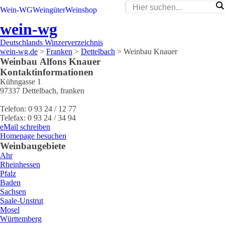
Wein-WG
Weingüter
Weinshop
wein-wg
Deutschlands Winzerverzeichnis
wein-wg.de
>
Franken
>
Dettelbach
>
Weinbau Knauer
Weinbau
Alfons
Knauer
Kontaktinformationen
Kühngasse 1
97337
Dettelbach
,
franken
Telefon:
0 93 24 / 12 77
Telefax:
0 93 24 / 34 94
eMail schreiben
Homepage besuchen
Weinbaugebiete
Ahr
Rheinhessen
Pfalz
Baden
Sachsen
Saale-Unstrut
Mosel
Württemberg