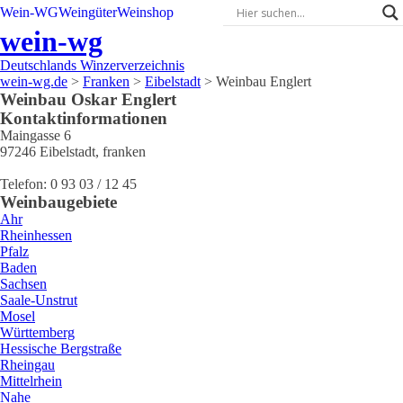
Wein-WG
Weingüter
Weinshop
wein-wg
Deutschlands Winzerverzeichnis
wein-wg.de
>
Franken
>
Eibelstadt
>
Weinbau Englert
Weinbau
Oskar
Englert
Kontaktinformationen
Maingasse 6
97246
Eibelstadt
,
franken
Telefon:
0 93 03 / 12 45
Weinbaugebiete
Ahr
Rheinhessen
Pfalz
Baden
Sachsen
Saale-Unstrut
Mosel
Württemberg
Hessische Bergstraße
Rheingau
Mittelrhein
Nahe