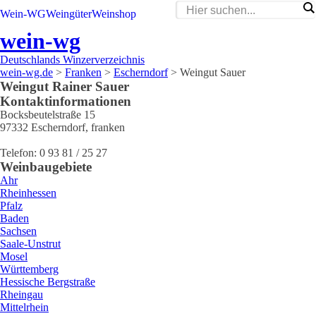
Wein-WG
Weingüter
Weinshop
wein-wg
Deutschlands Winzerverzeichnis
wein-wg.de
>
Franken
>
Escherndorf
>
Weingut Sauer
Weingut
Rainer
Sauer
Kontaktinformationen
Bocksbeutelstraße 15
97332
Escherndorf
,
franken
Telefon:
0 93 81 / 25 27
Weinbaugebiete
Ahr
Rheinhessen
Pfalz
Baden
Sachsen
Saale-Unstrut
Mosel
Württemberg
Hessische Bergstraße
Rheingau
Mittelrhein