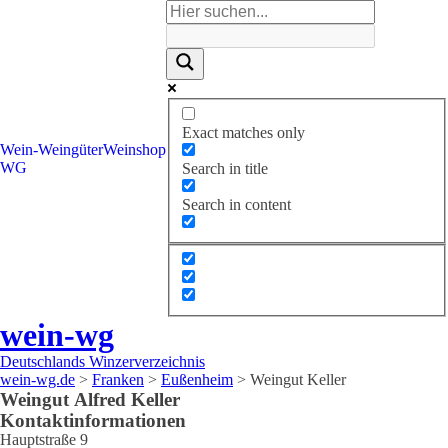
Exact matches only
Wein-
Weingüter
Weinshop
WG
Search in title
Search in content
wein-wg
Deutschlands Winzerverzeichnis
wein-wg.de
>
Franken
>
Eußenheim
>
Weingut Keller
Weingut
Alfred
Keller
Kontaktinformationen
Hauptstraße 9