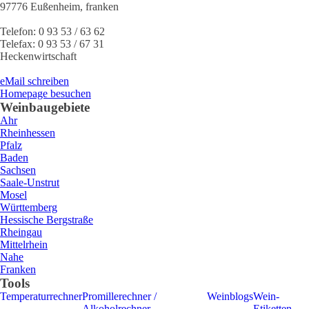
97776
Eußenheim
,
franken
Telefon:
0 93 53 / 63 62
Telefax:
0 93 53 / 67 31
Heckenwirtschaft
eMail schreiben
Homepage besuchen
Weinbaugebiete
Ahr
Rheinhessen
Pfalz
Baden
Sachsen
Saale-Unstrut
Mosel
Württemberg
Hessische Bergstraße
Rheingau
Mittelrhein
Nahe
Franken
Tools
Temperaturrechner
Promillerechner /
Weinblogs
Wein-
Alkoholrechner
Etiketten