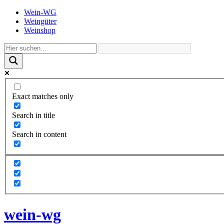
Wein-WG
Weingüter
Weinshop
Exact matches only
Search in title
Search in content
wein-wg