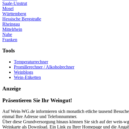
Saale-Unstrut
Mosel
Württemberg
Hessische Bergstraße
Rheingau
Mittelrhein
Nahe
Franken
Tools
Temperaturrechner
Promillerechner / Alkoholrechner
Weinblogs
Wein-Etiketten
Anzeige
Präsentieren Sie Ihr Weingut!
Auf Wein-WG.de informieren sich monatlich etliche tausend Besucher 
einmal Ihre Adresse und Telefonnummer.
Über diese Grundversorgung hinaus können Sie sich auf der wein-wg p
Weinkarte als Download. Ein Link zu Ihrer Homepage und die Angabe