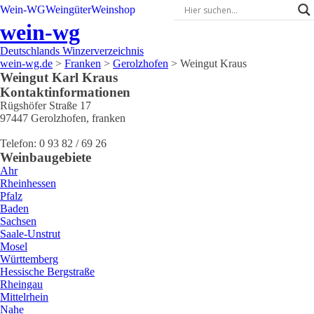
Wein-WG
Weingüter
Weinshop
wein-wg
Deutschlands Winzerverzeichnis
wein-wg.de
>
Franken
>
Gerolzhofen
>
Weingut Kraus
Weingut
Karl
Kraus
Kontaktinformationen
Rügshöfer Straße 17
97447
Gerolzhofen
,
franken
Telefon:
0 93 82 / 69 26
Weinbaugebiete
Ahr
Rheinhessen
Pfalz
Baden
Sachsen
Saale-Unstrut
Mosel
Württemberg
Hessische Bergstraße
Rheingau
Mittelrhein
Nahe