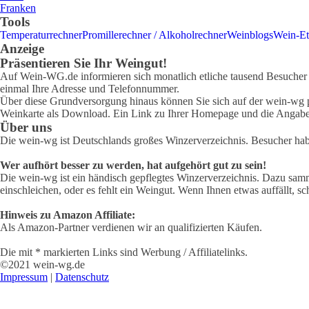
Franken
Tools
Temperaturrechner
Promillerechner / Alkoholrechner
Weinblogs
Wein-Et
Anzeige
Präsentieren Sie Ihr Weingut!
Auf Wein-WG.de informieren sich monatlich etliche tausend Besucher ü
einmal Ihre Adresse und Telefonnummer.
Über diese Grundversorgung hinaus können Sie sich auf der wein-wg pr
Weinkarte als Download. Ein Link zu Ihrer Homepage und die Angabe 
Über uns
Die wein-wg ist Deutschlands großes Winzerverzeichnis. Besucher ha
Wer aufhört besser zu werden, hat aufgehört gut zu sein!
Die wein-wg ist ein händisch gepflegtes Winzerverzeichnis. Dazu samm
einschleichen, oder es fehlt ein Weingut. Wenn Ihnen etwas auffällt, sc
Hinweis zu Amazon Affiliate:
Als Amazon-Partner verdienen wir an qualifizierten Käufen.
Die mit * markierten Links sind Werbung / Affiliatelinks.
©2021 wein-wg.de
Impressum
|
Datenschutz