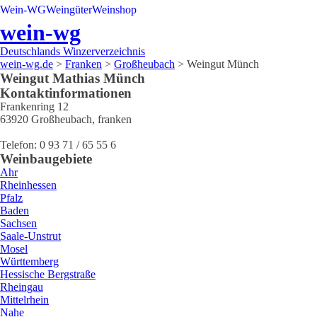
Wein-WG
Weingüter
Weinshop
wein-wg
Deutschlands Winzerverzeichnis
wein-wg.de
>
Franken
>
Großheubach
>
Weingut Münch
Weingut
Mathias
Münch
Kontaktinformationen
Frankenring 12
63920
Großheubach
,
franken
Telefon:
0 93 71 / 65 55 6
Weinbaugebiete
Ahr
Rheinhessen
Pfalz
Baden
Sachsen
Saale-Unstrut
Mosel
Württemberg
Hessische Bergstraße
Rheingau
Mittelrhein
Nahe