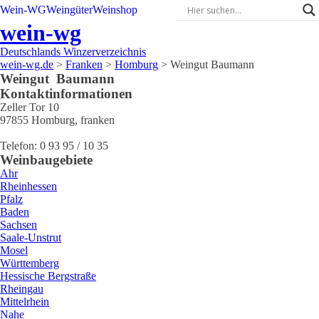
Wein-WG
Weingüter
Weinshop
wein-wg
Deutschlands Winzerverzeichnis
wein-wg.de
>
Franken
>
Homburg
>
Weingut Baumann
Weingut
Baumann
Kontaktinformationen
Zeller Tor 10
97855
Homburg
,
franken
Telefon:
0 93 95 / 10 35
Weinbaugebiete
Ahr
Rheinhessen
Pfalz
Baden
Sachsen
Saale-Unstrut
Mosel
Württemberg
Hessische Bergstraße
Rheingau
Mittelrhein
Nahe