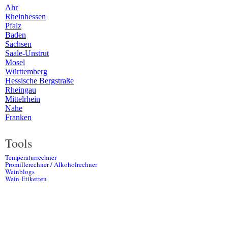
Ahr
Rheinhessen
Pfalz
Baden
Sachsen
Saale-Unstrut
Mosel
Württemberg
Hessische Bergstraße
Rheingau
Mittelrhein
Nahe
Franken
Tools
Temperaturrechner
Promillerechner / Alkoholrechner
Weinblogs
Wein-Etiketten