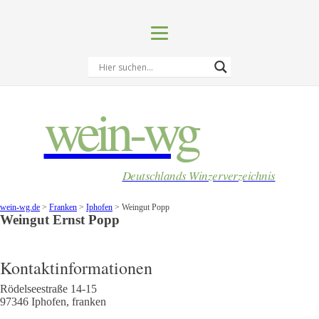
wein-wg
Deutschlands Winzerverzeichnis
wein-wg.de
>
Franken
>
Iphofen
>
Weingut Popp
Weingut
Ernst
Popp
Kontaktinformationen
Rödelseestraße 14-15
97346
Iphofen
,
franken