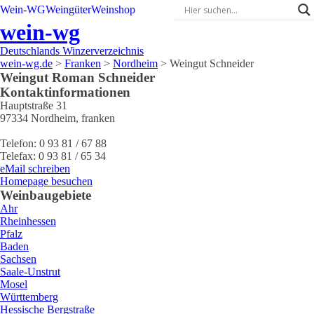
Wein-WG
Weingüter
Weinshop
wein-wg
Deutschlands Winzerverzeichnis
wein-wg.de
>
Franken
>
Nordheim
>
Weingut Schneider
Weingut
Roman
Schneider
Kontaktinformationen
Hauptstraße 31
97334
Nordheim
,
franken
Telefon:
0 93 81 / 67 88
Telefax:
0 93 81 / 65 34
eMail schreiben
Homepage besuchen
Weinbaugebiete
Ahr
Rheinhessen
Pfalz
Baden
Sachsen
Saale-Unstrut
Mosel
Württemberg
Hessische Bergstraße