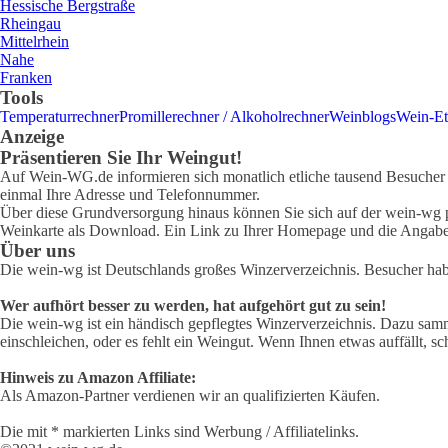
Hessische Bergstraße
Rheingau
Mittelrhein
Nahe
Franken
Tools
Temperaturrechner
Promillerechner / Alkoholrechner
Weinblogs
Wein-Et
Anzeige
Präsentieren Sie Ihr Weingut!
Auf Wein-WG.de informieren sich monatlich etliche tausend Besucher ü
einmal Ihre Adresse und Telefonnummer.
Über diese Grundversorgung hinaus können Sie sich auf der wein-wg pr
Weinkarte als Download. Ein Link zu Ihrer Homepage und die Angabe 
Über uns
Die wein-wg ist Deutschlands großes Winzerverzeichnis. Besucher ha
Wer aufhört besser zu werden, hat aufgehört gut zu sein!
Die wein-wg ist ein händisch gepflegtes Winzerverzeichnis. Dazu samm
einschleichen, oder es fehlt ein Weingut. Wenn Ihnen etwas auffällt, sc
Hinweis zu Amazon Affiliate:
Als Amazon-Partner verdienen wir an qualifizierten Käufen.
Die mit * markierten Links sind Werbung / Affiliatelinks.