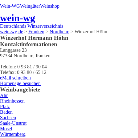
Wein-WG
Weingüter
Weinshop
wein-wg
Deutschlands Winzerverzeichnis
wein-wg.de
>
Franken
>
Nordheim
>
Winzerhof Höhn
Winzerhof
Hermann
Höhn
Kontaktinformationen
Langgasse 23
97334
Nordheim
,
franken
Telefon:
0 93 81 / 90 04
Telefax:
0 93 80 / 65 12
eMail schreiben
Homepage besuchen
Weinbaugebiete
Ahr
Rheinhessen
Pfalz
Baden
Sachsen
Saale-Unstrut
Mosel
Württemberg