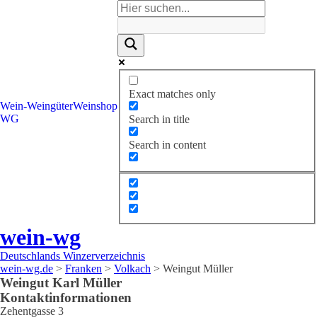
Exact matches only
Wein-
Weingüter
Weinshop
WG
Search in title
Search in content
wein-wg
Deutschlands Winzerverzeichnis
wein-wg.de
>
Franken
>
Volkach
>
Weingut Müller
Weingut
Karl
Müller
Kontaktinformationen
Zehentgasse 3