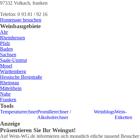
97332
Volkach
,
franken
Telefon:
0 93 81 / 92 16
Homepage besuchen
Weinbaugebiete
Ahr
Rheinhessen
Pfalz
Baden
Sachsen
Saale-Unstrut
Mosel
Württemberg
Hessische Bergstraße
Rheingau
Mittelrhein
Nahe
Franken
Tools
Temperaturrechner
Promillerechner /
Weinblogs
Wein-
Alkoholrechner
Etiketten
Anzeige
Präsentieren Sie Ihr Weingut!
Auf Wein-WG.de informieren sich monatlich etliche tausend Besucher