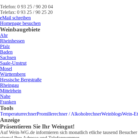
Telefon:
0 93 25 / 90 20 04
Telefax:
0 93 25 / 90 25 20
eMail schreiben
Homepage besuchen
Weinbaugebiete
Ahr
Rheinhessen
Pfalz
Baden
Sachsen
Saale-Unstrut
Mosel
Württemberg
Hessische Bergstraße
Rheingau
Mittelrhein
Nahe
Franken
Tools
Temperaturrechner
Promillerechner / Alkoholrechner
Weinblogs
Wein-Et
Anzeige
Präsentieren Sie Ihr Weingut!
Auf Wein-WG.de informieren sich monatlich etliche tausend Besucher ü
einmal Ihre Adresse und Telefonnummer.