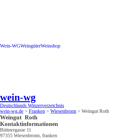
Wein-WG
Weingüter
Weinshop
wein-wg
Deutschlands Winzerverzeichnis
wein-wg.de
>
Franken
>
Wiesenbronn
>
Weingut Roth
Weingut
Roth
Kontaktinformationen
Büttnergasse 11
97355
Wiesenbronn
,
franken