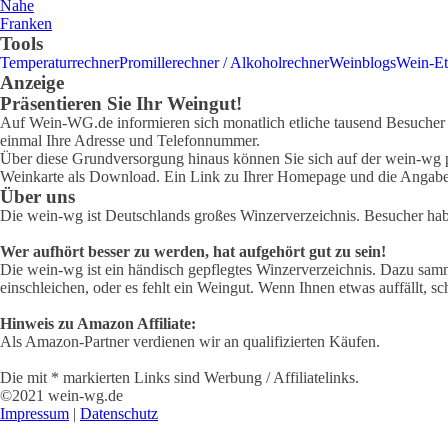
Nahe
Franken
Tools
Temperaturrechner
Promillerechner / Alkoholrechner
Weinblogs
Wein-Et
Anzeige
Präsentieren Sie Ihr Weingut!
Auf Wein-WG.de informieren sich monatlich etliche tausend Besucher ü
einmal Ihre Adresse und Telefonnummer.
Über diese Grundversorgung hinaus können Sie sich auf der wein-wg pr
Weinkarte als Download. Ein Link zu Ihrer Homepage und die Angabe 
Über uns
Die wein-wg ist Deutschlands großes Winzerverzeichnis. Besucher ha
Wer aufhört besser zu werden, hat aufgehört gut zu sein!
Die wein-wg ist ein händisch gepflegtes Winzerverzeichnis. Dazu samm
einschleichen, oder es fehlt ein Weingut. Wenn Ihnen etwas auffällt, sc
Hinweis zu Amazon Affiliate:
Als Amazon-Partner verdienen wir an qualifizierten Käufen.
Die mit * markierten Links sind Werbung / Affiliatelinks.
©2021 wein-wg.de
Impressum
|
Datenschutz