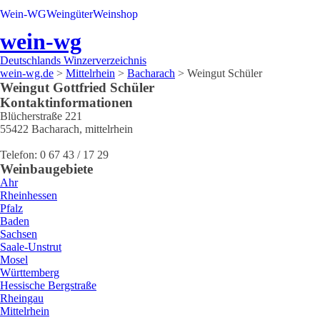
Wein-WG
Weingüter
Weinshop
wein-wg
Deutschlands Winzerverzeichnis
wein-wg.de
>
Mittelrhein
>
Bacharach
>
Weingut Schüler
Weingut
Gottfried
Schüler
Kontaktinformationen
Blücherstraße 221
55422
Bacharach
,
mittelrhein
Telefon:
0 67 43 / 17 29
Weinbaugebiete
Ahr
Rheinhessen
Pfalz
Baden
Sachsen
Saale-Unstrut
Mosel
Württemberg
Hessische Bergstraße
Rheingau
Mittelrhein