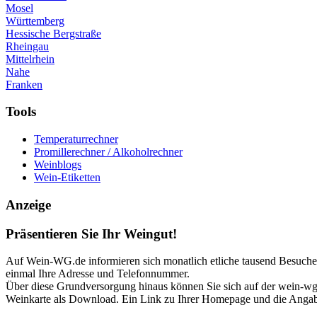
Mosel
Württemberg
Hessische Bergstraße
Rheingau
Mittelrhein
Nahe
Franken
Tools
Temperaturrechner
Promillerechner / Alkoholrechner
Weinblogs
Wein-Etiketten
Anzeige
Präsentieren Sie Ihr Weingut!
Auf Wein-WG.de informieren sich monatlich etliche tausend Besucher 
einmal Ihre Adresse und Telefonnummer.
Über diese Grundversorgung hinaus können Sie sich auf der wein-wg p
Weinkarte als Download. Ein Link zu Ihrer Homepage und die Angabe