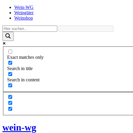
Wein-WG
Weingüter
Weinshop
Exact matches only
Search in title
Search in content
wein-wg