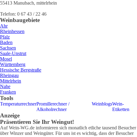
55413
Manubach
,
mittelrhein
Telefon:
0 67 43 / 22 46
Weinbaugebiete
Ahr
Rheinhessen
Pfalz
Baden
Sachsen
Saale-Unstrut
Mosel
Württemberg
Hessische Bergstraße
Rheingau
Mittelrhein
Nahe
Franken
Tools
Temperaturrechner
Promillerechner /
Weinblogs
Wein-
Alkoholrechner
Etiketten
Anzeige
Präsentieren Sie Ihr Weingut!
Auf Wein-WG.de informieren sich monatlich etliche tausend Besucher
über Winzer und Weingüter. Für uns ist es wichtig, dass der Besucher