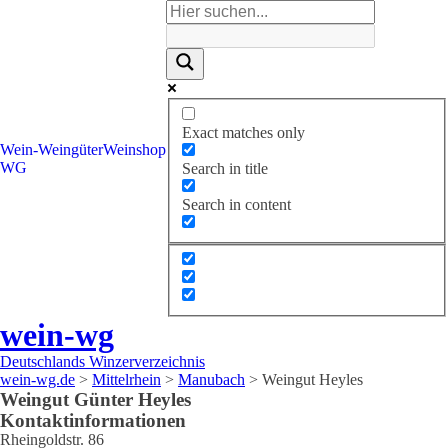
Exact matches only
Wein-
Weingüter
Weinshop
WG
Search in title
Search in content
wein-wg
Deutschlands Winzerverzeichnis
wein-wg.de
>
Mittelrhein
>
Manubach
>
Weingut Heyles
Weingut
Günter
Heyles
Kontaktinformationen
Rheingoldstr. 86