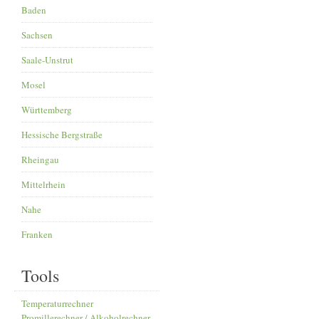
Baden
Sachsen
Saale-Unstrut
Mosel
Württemberg
Hessische Bergstraße
Rheingau
Mittelrhein
Nahe
Franken
Tools
Temperaturrechner
Promillerechner / Alkoholrechner