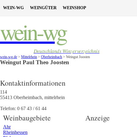
WEIN-WG
WEINGÜTER
WEINSHOP
wein-wg
Deutschlands Winzerverzeichnis
wein-wg.de
>
Mittelrhein
>
Oberheimbach
>
Weingut Joosten
Weingut
Paul Theo
Joosten
Kontaktinformationen
114
55413
Oberheimbach
,
mittelrhein
Telefon:
0 67 43 / 61 44
Weinbaugebiete
Anzeige
Ahr
Rheinhessen