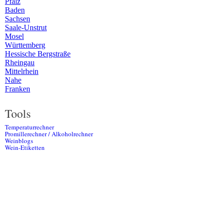
Pfalz
Baden
Sachsen
Saale-Unstrut
Mosel
Württemberg
Hessische Bergstraße
Rheingau
Mittelrhein
Nahe
Franken
Tools
Temperaturrechner
Promillerechner / Alkoholrechner
Weinblogs
Wein-Etiketten