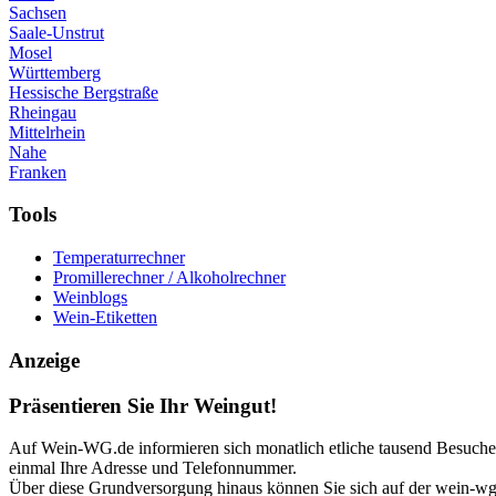
Sachsen
Saale-Unstrut
Mosel
Württemberg
Hessische Bergstraße
Rheingau
Mittelrhein
Nahe
Franken
Tools
Temperaturrechner
Promillerechner / Alkoholrechner
Weinblogs
Wein-Etiketten
Anzeige
Präsentieren Sie Ihr Weingut!
Auf Wein-WG.de informieren sich monatlich etliche tausend Besucher 
einmal Ihre Adresse und Telefonnummer.
Über diese Grundversorgung hinaus können Sie sich auf der wein-wg p