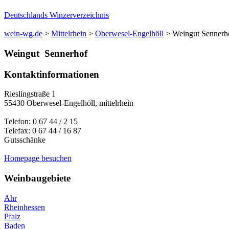
Deutschlands Winzerverzeichnis
wein-wg.de
>
Mittelrhein
>
Oberwesel-Engelhöll
>
Weingut Sennerh
Weingut
Sennerhof
Kontaktinformationen
Rieslingstraße 1
55430
Oberwesel-Engelhöll
,
mittelrhein
Telefon:
0 67 44 / 2 15
Telefax:
0 67 44 / 16 87
Gutsschänke
Homepage besuchen
Weinbaugebiete
Ahr
Rheinhessen
Pfalz
Baden