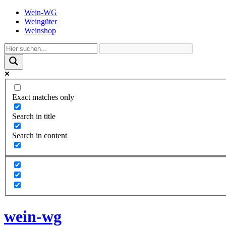
Wein-WG
Weingüter
Weinshop
Exact matches only
Search in title
Search in content
wein-wg